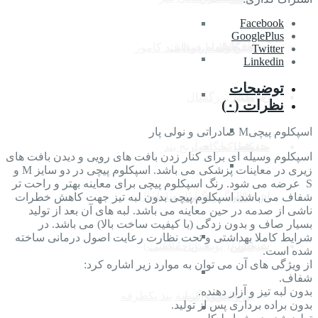
Facebook
لاانگشتی
GooglePlus
پاس باند
هتلینگ بیمارستانی
اندام فوقانی
محصولات بدون قند کامور
آزمایشگاهی
Twitter
لا انگشتی سیلیکونی
Linkedin
توضیحات
مجموعه هالوکس والگوس
واکر
تخت
شیلد بزرگسال
زیبایی
نظرات (۰)
زانوبند
اسپکلوم پیچیM صادراتی و نولی پار
عصا
شیلد بچگانه
کمد کنار تخت
آرنج بند
متفرقه
اسپکلوم وسیله ای برای کنار زدن بافت های رویی و دیدن بافت های
ستون فقرات
زیری در معاینات پزشکی می باشد. اسپکلوم پیچی در دو سایز M و
S عرضه می شود. رنگ اسپکلوم پیچی برای معاینه بهتر و راحت تر
ترالی
بخور گرم و سرد
آویز دست
ماسک بزرگسال و اطفال
شفاف می باشد. اسپکلوم پیچی بدون لبه تیز جهت کاهش خطرات
اپ موبایل
ناشی از صدمه در حین معاینه می باشد. لبه های آن بعد از تولید
بسیار صاف و بدون زدگی (با کیفیت ساخت بالا) می باشد. در
پشتی و بالشت های طبی
شرایط کاملا بهداشتی و تحت نظارت رعایت اصول درمانی ساخته
چراغ
آتل انگشت
لباس( پوشش حفاظتی )
سنجش
شده است.
از ویژگی های آن می توان به موارد زیر اشاره کرد:
کمربند
شفاف.
بدون لبه تیز و آزار دهنده.
اورژانس
فرم استخدام
بخور گرم
شانه بند یکطرفه
بدون براده برداری پس از تولید.
کتف بند و قوزبند