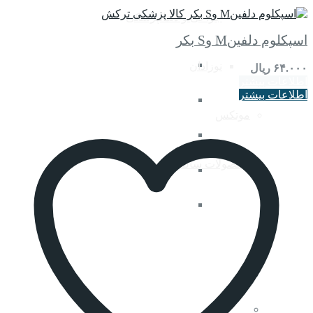
مقایسه کنید
جراحی و دندانپزشکی
اسپکلوم دلفینM وS بکر
ضدعفونی کننده ابزار
نوزادان
۶۴.۰۰۰
ریال
اطلاعات بیشتر
اطلاعات بیشتر
ضدعفونی کننده پوست
موتکس
ضدعفونی کننده دست
محصولات سالم
ضدعفونی کننده سطوح
اسپری و پایه دیواری ظرف ضدعفونی
کننده
تامین بهبود ( ابد )
زخم