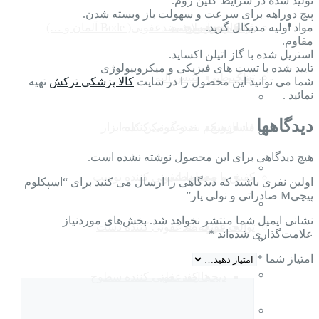
تولید شده در شرایط کلین روم.
پیچ دوراهه برای سرعت و سهولت باز وبسته شدن.
پزشکی خانگی
مواد اولیه مدیکال گرید.
برانکارد
بخور سرد
فیلم های آموزشی
مچ بند
محصولات ضدعفونی( Bode آلمان و …)
مقاوم.
استریل شده با گاز اتیلن اکساید.
تایید شده با تست های فیزیکی و میکروبیولوژی
ویلچیر
تشک طبی
تنیس البو
شما می توانید این محصول را در سایت
کالا پزشکی ترکش
تهیه
نمائید .
دیدگاهها
ماساژور
فشارسنج
شکم بند و گرمکن کلیه
ضدعفونی کننده ابزار
دستکش لاتکس و وینیل
هیچ دیدگاهی برای این محصول نوشته نشده است.
کیسه آبگرم
پا و مچ پا
کفش و صندل طبی
ضدعفونی کننده پوست
اولین نفری باشید که دیدگاهی را ارسال می کنید برای “اسپکلوم
پیچیM صادراتی و نولی پار”
محصولات بدون قند کامور
نشانی ایمیل شما منتشر نخواهد شد.
بخش‌های موردنیاز
توالت فرنگی
عقربه ای
ضدعفونی کننده دست
علامت‌گذاری شده‌اند
*
واکر
امتیاز شما
*
عصا
دیجیتال
کفی طبی
ضدعفونی کننده سطوح
بخور گرم و سرد