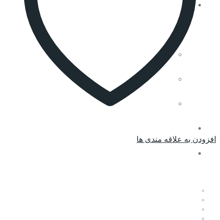
متفرقه
فرم استخدام
فیلم های آموزشی
اپ موبایل
افزودن به علاقه مندی ها
مقایسه کنید
سنجش
تماس با ما
آدرس : شیراز – قصرالدشت – ابتدای پوستچی – ساختمان ۵۳
موبایل : ۰۹۱۷۳۱۳۸۸۸۱
تلفن : ۰۷۱۳۲۳۵۳۸۵۵
فکس : ۰۷۱۳۶۲۹۲۲۲۴