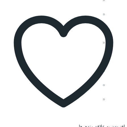
کمد کنار تخت
ترالی
چراغ
اورژانس
برانکارد
ویلچیر
فشارسنج
افزودن به علاقه مندی ها