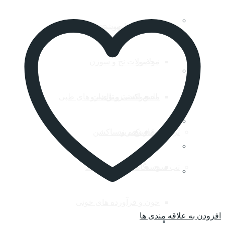
ستون فقرات
دستگاه سی پپ cpap
محصولات بیهوشی و اتاق عمل
سرپوشه پزشکی بکر
نبولایزر
محصولات نخ و سوزن
پاس باند
شیلد بزرگسال
پالس اکسی متری
محصولات تزریق دارو
پشتی و بالشت های طبی
شیلد بچگانه
ترازو و قدسنج
کمربند
درناژ زخم و ساکشن
ماسک بزرگسال و اطفال
تب سنج
دستگاه گوارش
کتف بند و قوزبند
لباس( پوشش حفاظتی )
خون و فرآورده های خونی
افزودن به علاقه مندی ها
محصولات ضدعفونی( Bode آلمان و …)